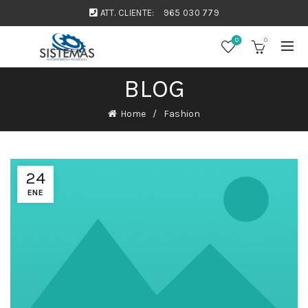
ATT. CLIENTE:
965 030 779
0
0
BLOG
Home
Fashion
24
ENE