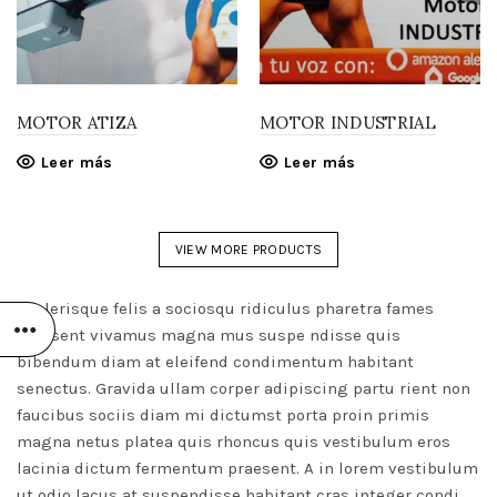
MOTOR ATIZA
MOTOR INDUSTRIAL
Leer más
Leer más
VIEW MORE PRODUCTS
Scelerisque felis a sociosqu ridiculus pharetra fames
praesent vivamus magna mus suspe ndisse quis
bibendum diam at eleifend condimentum habitant
senectus. Gravida ullam corper adipiscing partu rient non
faucibus sociis diam mi dictumst porta proin primis
magna netus platea quis rhoncus quis vestibulum eros
lacinia dictum fermentum praesent. A in lorem vestibulum
ut odio lacus at suspendisse habitant cras integer condi