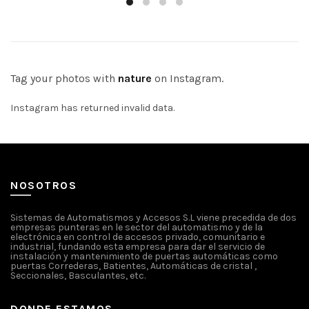
Tag your photos with
nature
on Instagram.
Instagram has returned invalid data.
NOSOTROS
Sistemas de Automatismos y Accesos S.L viene precedida de dos
empresas punteras en le sector del automatismo y de la
electrónica en control de accesos privado, comunitario e
industrial, fundando esta empresa para dar el servicio de
instalación y mantenimiento de puertas automáticas como
puertas Correderas, Batientes, Automáticas de cristal ,
Seccionales, Basculantes, etc.
DONDE ESTAMOS