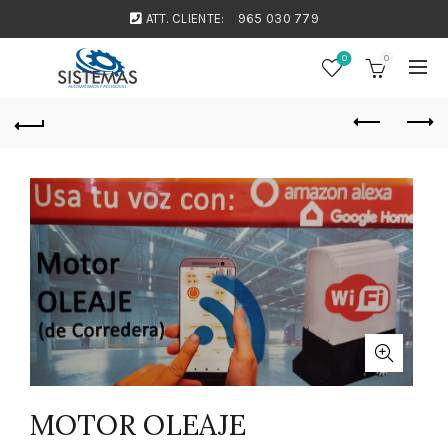
ATT. CLIENTE:
965 030 779
0
0
MOTOR OLEAJE