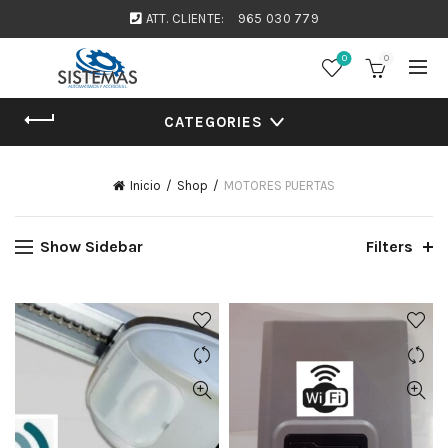
ATT. CLIENTE:
965 030 779
0
0
CATEGORIES
Inicio
Shop
MOTORES PUERTAS
Show Sidebar
Filters