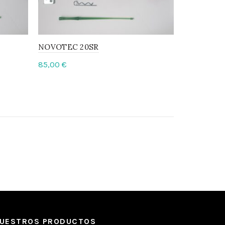
NOVOTEC 20SR
MOTOR O
85,00
€
Leer má
Añadir al carrito
UESTROS PRODUCTOS