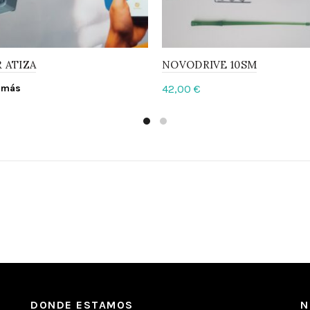
 ATIZA
NOVODRIVE 10SM
 más
42,00
€
Añadir al carrito
DONDE ESTAMOS
N