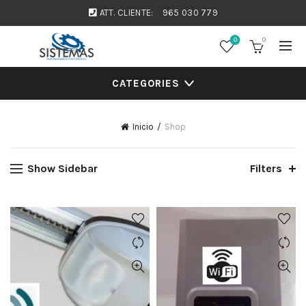
ATT. CLIENTE:
965 030 779
0
0
CATEGORIES
Inicio
Shop
Show Sidebar
Filters