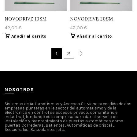
NOVODRIVE 10SM
NOVODRIVE 20SM
42,00
€
42,00
€
Añadir al carrito
Añadir al carrito
1
2
NOSOTROS
Sistemas de Automatismos y Accesos S.L viene precedida de dos
empresas punteras en le sector del automatismo y de la
electrónica en control de accesos privado, comunitario e
industrial, fundando esta empresa para dar el servicio de
instalación y mantenimiento de puertas automáticas como
puertas Correderas, Batientes, Automáticas de cristal ,
Seccionales, Basculantes, etc.